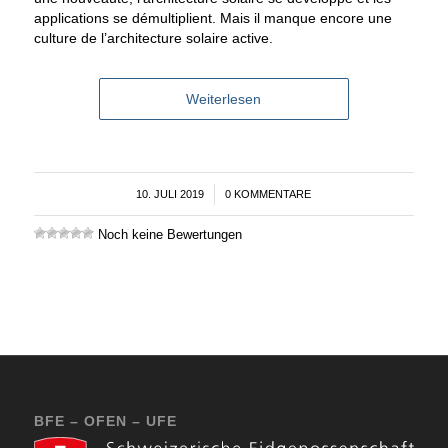
applications se démultiplient. Mais il manque encore une
culture de l’architecture solaire active.
Weiterlesen
10. JULI 2019
/
0 KOMMENTARE
Noch keine Bewertungen
BFE – OFEN – UFE