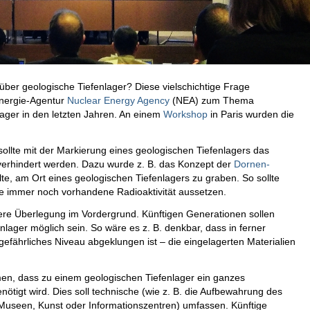
ber geologische Tiefenlager? Diese vielschichtige Frage
energie-Agentur
Nuclear Energy Agency
(NEA) zum Thema
ger in den letzten Jahren. An einem
Workshop
in Paris wurden die
ollte mit der Markierung eines geologischen Tiefenlagers das
 verhindert werden. Dazu wurde z. B. das Konzept der
Dornen-
e, am Ort eines geologischen Tiefenlagers zu graben. So sollte
e immer noch vorhandene Radioaktivität aussetzen.
nere Überlegung im Vordergrund. Künftigen Generationen sollen
lager möglich sein. So wäre es z. B. denkbar, dass in ferner
ngefährliches Niveau abgeklungen ist – die eingelagerten Materialien
n, dass zu einem geologischen Tiefenlager ein ganzes
tigt wird. Dies soll technische (wie z. B. die Aufbewahrung des
B. Museen, Kunst oder Informationszentren) umfassen. Künftige