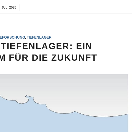
. JULI 2025
/
IEFORSCHUNG
,
TIEFENLAGER
TIEFENLAGER: EIN
M FÜR DIE ZUKUNFT