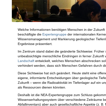
Welche Informationen benötigen Menschen in der Zukunft ü
beschäftigte die
Expertengruppe
der internationalen Kern
Wissensmanagement und Markierung geologischer Tiefenla
Ergebnisse präsentiert.
Im Zentrum stand dabei die geänderte Sichtweise: Früher s
unbeabsichtigte menschliche Eindringen in ferner Zukunft
Landschaft
entwickelt, welches Menschen abschrecken sollt
verhindert werden, dass sich Menschen Gefahren durch di
Diese Sichtweise hat sich geändert. Heute steht eine offe
eigene, informierte Entscheidungen über geologische Tiefen
Zukunft – wenn die Radioaktivität im Tiefenlager auf ein u
als Ressourcen dienen könnten.
Deshalb ist die NEA-Expertengruppe zum Schluss gekomme
Wissenserhaltungssystem über verschiedene Zeiträume benö
Abfallinventars) aber auch gesellschaftliche Aspekte (z. 