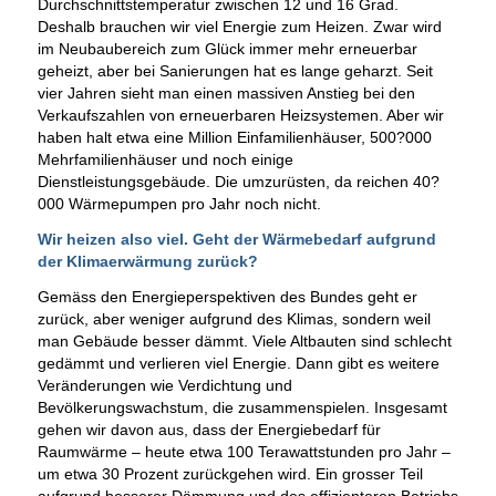
Durchschnittstemperatur zwischen 12 und 16 Grad.
Deshalb brauchen wir viel Energie zum Heizen. Zwar wird
im Neubaubereich zum Glück immer mehr erneuerbar
geheizt, aber bei Sanierungen hat es lange geharzt. Seit
vier Jahren sieht man einen massiven Anstieg bei den
Verkaufszahlen von erneuerbaren Heizsystemen. Aber wir
haben halt etwa eine Million Einfamilienhäuser, 500?000
Mehrfamilienhäuser und noch einige
Dienstleistungsgebäude. Die umzurüsten, da reichen 40?
000 Wärmepumpen pro Jahr noch nicht.
Wir heizen also viel. Geht der Wärmebedarf aufgrund
der Klimaerwärmung zurück?
Gemäss den Energieperspektiven des Bundes geht er
zurück, aber weniger aufgrund des Klimas, sondern weil
man Gebäude besser dämmt. Viele Altbauten sind schlecht
gedämmt und verlieren viel Energie. Dann gibt es weitere
Veränderungen wie Verdichtung und
Bevölkerungswachstum, die zusammenspielen. Insgesamt
gehen wir davon aus, dass der Energiebedarf für
Raumwärme – heute etwa 100 Terawattstunden pro Jahr –
um etwa 30 Prozent zurückgehen wird. Ein grosser Teil
aufgrund besserer Dämmung und des effizienteren Betriebs