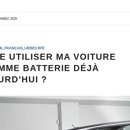
. MÄRZ 2025
/
IK
,
FRANÇAIS
,
LIEBES BFE
JE UTILISER MA VOITURE
MME BATTERIE DÉJÀ
URD’HUI ?