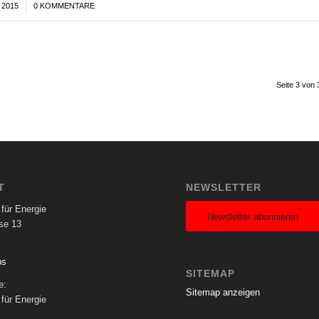
 2015
0 KOMMENTARE
Seite 3 von 
T
NEWSLETTER
für Energie
Newsletter abonnieren
se 13
ps
SITEMAP
e:
Sitemap anzeigen
für Energie