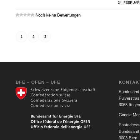
24. FEBRUAR
/
Noch keine Bewertungen
1
2
3
BFE – OFEN – UFE
KONTAK
Bundesamt 
Pulverstras
3063 Ittigen
Google Ma
Postadress
Bundesamt 
3003 Bern