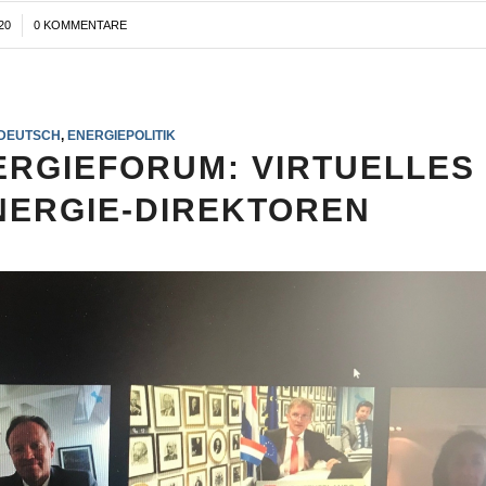
20
0 KOMMENTARE
DEUTSCH
,
ENERGIEPOLITIK
RGIEFORUM: VIRTUELLES
NERGIE-DIREKTOREN