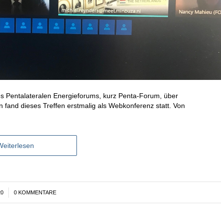
des Pentalateralen Energieforums, kurz Penta-Forum, über
 fand dieses Treffen erstmalig als Webkonferenz statt. Von
Weiterlesen
20
0 KOMMENTARE