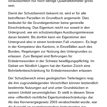
voraussichtlich nur noch wenige Quadratkilometer gross
sein.
Damit der Schutzbereich bekannt ist, wird er für alle
betroffenen Parzellen im Grundbuch angemerkt. Dies
bedeutet für die Grundeigentümer keine generelle
Einschränkung. Das Eigentum reicht nur soweit in den
Untergrund, wie ein schutzwürdiges Ausübungsinteresse
daran besteht. Bis dorthin kann ein Eigentümer den
Untergrund also in einem konkreten Fall «nutzen». Es liegt
in der Kompetenz des Kantons, in Einzelfällen auch des
Bundes, Regelungen zur Nutzung des Untergrundes zu
erlassen. Zum Beispiel sind Bohrungen für
Erdwärmesonden in der Schweiz bewilligungspflichtig. Im
Gebiet um Nördlich Lägern hat der Kanton Zürich eine
Bohrtiefenbeschränkung für Erdwärmesonden erlassen.
Der Schutzbereich eines geologischen Tiefenlagers resp.
die ihm zugrundeliegenden Vorschriften können letztendlich
bestimmte Nutzungen auf und unter Grundstücken in
seinem Umfeld verunmöglichen. Er stellt in diesem Sinne
eine «öffentlich-rechtliche Eigentumsbeschränkung» dar.
Als das Kernenergiegesetz 2003 verabschiedet wurde, war
die Auswahl an raumplanerischen Instrumenten zur