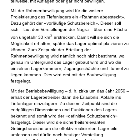
teilweise, mit Auflagen oder gar nicht bewilligen.
Mit der Rahmenbewilligung wird für die weitere
Projektierung des Tiefenlagers ein «Rahmen abgesteckt».
Dazu gehört der «vorläufige Schutzbereich». Dieser soll
sich – laut den Vorstellungen der Nagra – über eine Fläche
2
von ungefähr 30 km
erstrecken. Damit will sie sich die
Möglichkeit erhalten, später das Lager optimal platzieren zu
können. Zum Zeitpunkt der Erteilung der
Rahmenbewilligung wird nämlich noch nicht bestimmt, wo
genau im Untergrund das Lager gebaut wird und wo die
einzelnen Lagerkammern, Zugangsschächte und -tunnel zu
liegen kommen. Dies wird erst mit der Baubewilligung
festgelegt.
Mit der Betriebsbewilligung – d. h. zirka um das Jahr 2050 –
erhält der Lagerbetreiber dann die Erlaubnis, Abfälle ins
Tiefenlager einzulagern. Zu diesem Zeitpunkt sind die
endgültigen Dimensionen und Funktionen des Lagers
bekannt und somit wird der «definitive Schutzbereich»
festgelegt. Dieser wird die sicherheitsrelevanten
Gebirgsbereiche um die effektiv realisierten Lagerteile
umfassen und dürfte nach heutiger Vorstellung