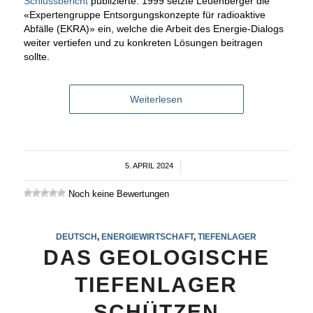
Schlussbericht
publizierte. 1999 setzte Leuenberger die
«Expertengruppe Entsorgungskonzepte für radioaktive
Abfälle (EKRA)» ein, welche die Arbeit des Energie-Dialogs
weiter vertiefen und zu konkreten Lösungen beitragen
sollte.
Weiterlesen
5. APRIL 2024
/
Noch keine Bewertungen
DEUTSCH
,
ENERGIEWIRTSCHAFT
,
TIEFENLAGER
DAS GEOLOGISCHE
TIEFENLAGER
SCHÜTZEN