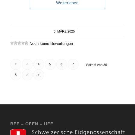
Weiterlesen
3. MÄRZ 2025
/
Noch keine Bewertungen
«
‹
4
5
6
7
Seite 6 von 36
8
›
»
BFE – OFEN – UFE