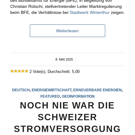
des Bundesamts für Energie (BFE), in Begleitung von
Christian Rütschi, stellvertretender Leiter Marktregulierung
beim BFE, die Verhältnisse bei
Stadtwerk Winterthur
zeigen.
Weiterlesen
8. MAI 2025
/
2 Vote(s), Durchschnitt: 5,00
DEUTSCH
,
ENERGIEWIRTSCHAFT
,
ERNEUERBARE ENERGIEN
,
FEATURED
,
GEOINFORMATION
NOCH NIE WAR DIE
SCHWEIZER
STROMVERSORGUNG