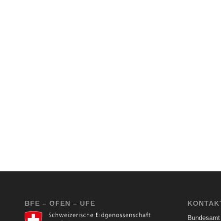
BFE – OFEN – UFE
KONTAK
Bundesamt 