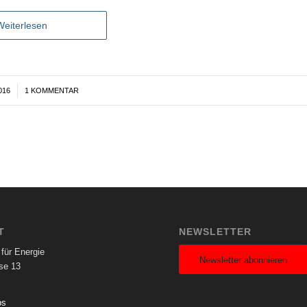
Weiterlesen
016
1 KOMMENTAR
T
NEWSLETTER
für Energie
Newsletter abonnieren
se 13
ps