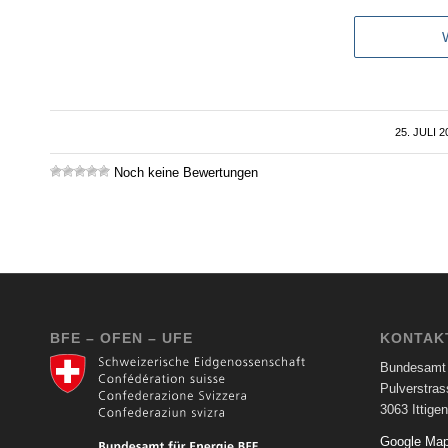
25. JULI 2
/
Noch keine Bewertungen
BFE – OFEN – UFE
KONTAK
Bundesamt 
Pulverstras
3063 Ittigen
Google Ma