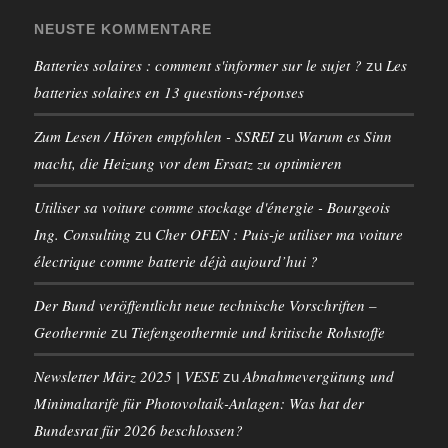
NEUSTE KOMMENTARE
Batteries solaires : comment s'informer sur le sujet ?
Les
zu
batteries solaires en 13 questions-réponses
Zum Lesen / Hören empfohlen - SSREI
Warum es Sinn
zu
macht, die Heizung vor dem Ersatz zu optimieren
Utiliser sa voiture comme stockage d'énergie - Bourgeois
Ing. Consulting
Cher OFEN : Puis-je utiliser ma voiture
zu
électrique comme batterie déjà aujourd’hui ?
Der Bund veröffentlicht neue technische Vorschriften –
Geothermie
Tiefengeothermie und kritische Rohstoffe
zu
Newsletter März 2025 | VESE
Abnahmevergütung und
zu
Minimaltarife für Photovoltaik-Anlagen: Was hat der
Bundesrat für 2026 beschlossen?