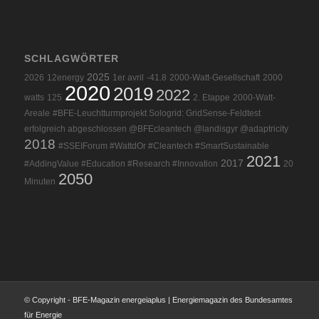
SCHLAGWÖRTER
2025
2026
12energy
1er avril
-41.8
2000-Watt-Gesellschaft
2000
2020
2019
2022
watts
125
2. Etappe
2000-Watt-
Areale
#BFE-Leuchtturmprojekt Sologrid: GridSense-Feldtest
erfolgreich abgeschlossen @BFEcleantech @landisgyr @adaptricity
2018
#SSEIForum #WattdOr #Cleantech #SmartSustainable
2021
2017
#AddingValue #Education #Research #Innovation
20
2050
Minuten
© Copyright - BFE-Magazin energeiaplus | Energiemagazin des Bundesamtes
für Energie