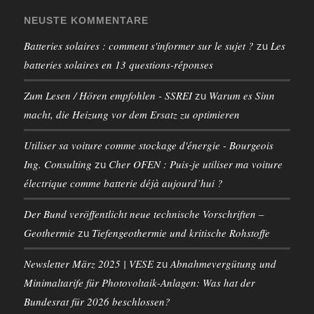
NEUSTE KOMMENTARE
Batteries solaires : comment s'informer sur le sujet ?
Les
zu
batteries solaires en 13 questions-réponses
Zum Lesen / Hören empfohlen - SSREI
Warum es Sinn
zu
macht, die Heizung vor dem Ersatz zu optimieren
Utiliser sa voiture comme stockage d'énergie - Bourgeois
Ing. Consulting
Cher OFEN : Puis-je utiliser ma voiture
zu
électrique comme batterie déjà aujourd’hui ?
Der Bund veröffentlicht neue technische Vorschriften –
Geothermie
Tiefengeothermie und kritische Rohstoffe
zu
Newsletter März 2025 | VESE
Abnahmevergütung und
zu
Minimaltarife für Photovoltaik-Anlagen: Was hat der
Bundesrat für 2026 beschlossen?