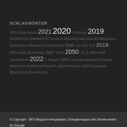
SCHLAGWÖRTER
2020
2019
2021
2000-Watt-Areale
12energy
#SSEIForum #WattdOr #Cleantech #SmartSustainable #AddingValue
2018
2025
#Education #Research #Innovation
1er avril
125
2050
2017
2000 watts
20 Minuten
2026
-41.8
2000-Watt-
2022
Gesellschaft
2. Etappe
#BFE-Leuchtturmprojekt Sologrid:
GridSense-Feldtest erfolgreich abgeschlossen @BFEcleantech
@landisgyr @adaptricity
© Copyright - BFE-Magazin energeiaplus | Energiemagazin des Bundesamtes
für Energie