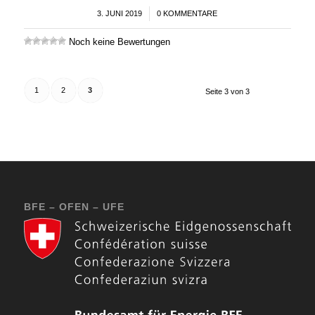
3. JUNI 2019
/
0 KOMMENTARE
Noch keine Bewertungen
1
2
3
Seite 3 von 3
BFE – OFEN – UFE