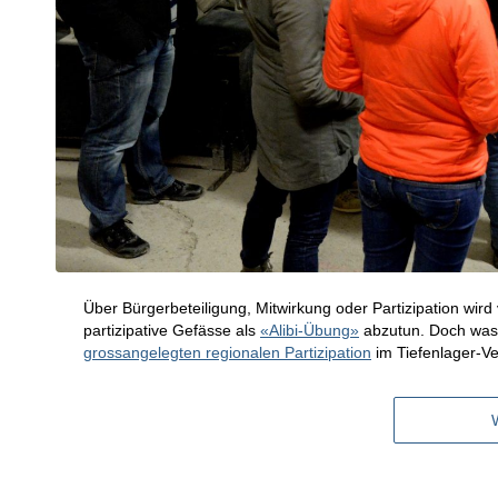
Über Bürgerbeteiligung, Mitwirkung oder Partizipation wird
partizipative Gefässe als
«Alibi-Übung»
abzutun. Doch was i
grossangelegten regionalen Partizipation
im Tiefenlager-V