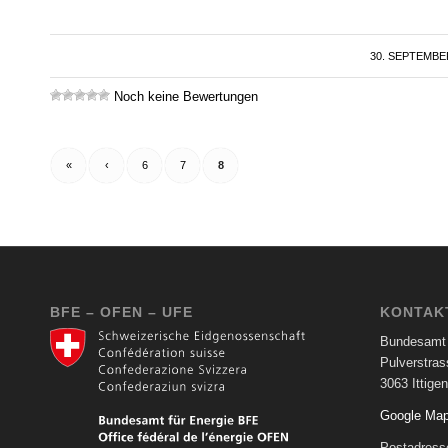
30. SEPTEMBE
/
Noch keine Bewertungen
«
‹
6
7
8
BFE – OFEN – UFE
KONTAK
Bundesamt 
Pulverstras
3063 Ittigen
Google Ma
Postadress