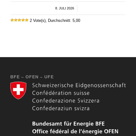
8. JULI 2026
/
2 Vote(s), Durchschnitt: 5,00
BFE – OFEN – UFE